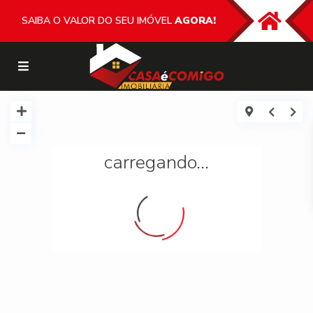
SAIBA O VALOR DO SEU IMÓVEL
AGORA!
carregando...