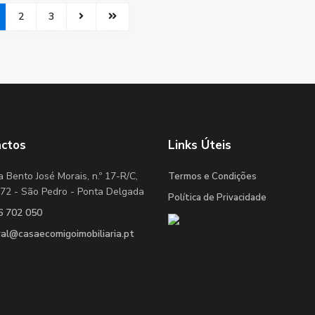
2
3
actos
Links Úteis
 Bento José Morais, n.º 17-R/C,
Termos e Condições
72 - São Pedro - Ponta Delgada
Política de Privacidade
6 702 050
ral@casaecomigoimobiliaria.pt