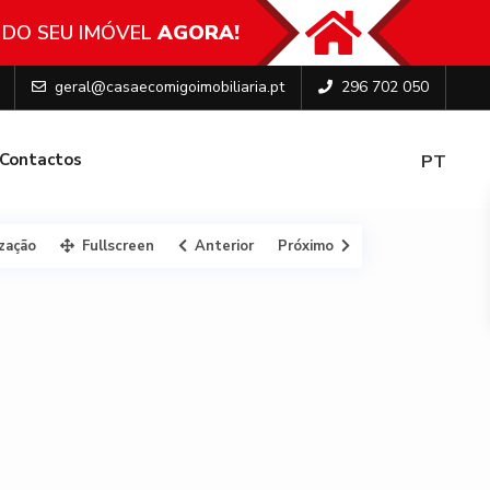
 DO SEU IMÓVEL
AGORA!
geral@casaecomigoimobiliaria.pt
296 702 050
Contactos
PT
ização
Fullscreen
Anterior
Próximo