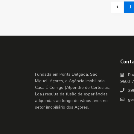
1
Cont
Fundada em Ponta Delgada, São
Rua
Miguel, Açores, a Agência Imobiliária
9500-7
Casa É Comigo (Alpendre de Cortesias,
29
Lda.) resulta da fusão de experiências
ge
adquiridas ao longo de vários anos no
setor imobiliário dos Açores.