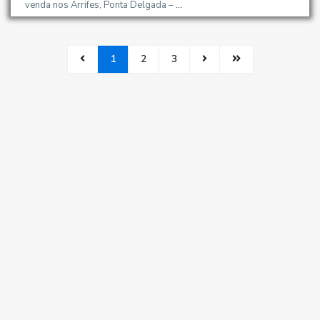
venda nos Arrifes, Ponta Delgada –
...
1
2
3