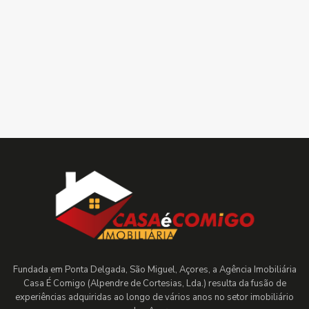
Fundada em Ponta Delgada, São Miguel, Açores, a Agência Imobiliária
Casa É Comigo (Alpendre de Cortesias, Lda.) resulta da fusão de
experiências adquiridas ao longo de vários anos no setor imobiliário