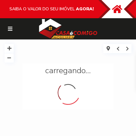
SAIBA O VALOR DO SEU IMÓVEL
AGORA!
carregando...