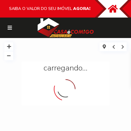
SAIBA O VALOR DO SEU IMÓVEL
AGORA!
carregando...