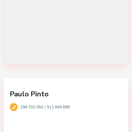
Paulo Pinto
/
296 702 050
911 849 898