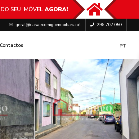
 DO SEU IMÓVEL
AGORA!
geral@casaecomigoimobiliaria.pt
296 702 050
Contactos
PT