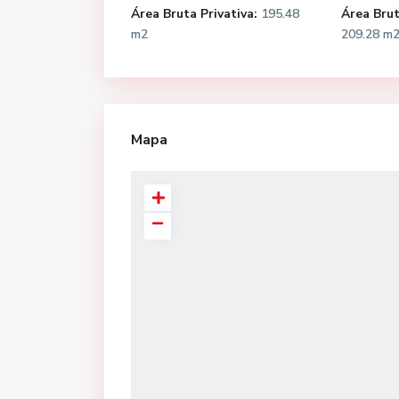
Área Bruta Privativa:
195.48
Área Bru
m2
209.28 m
Mapa