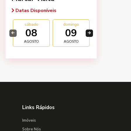
Datas Disponíveis
sábado
domingo
segunda
08
09
10
AGOSTO
AGOSTO
AGOSTO
Links Rápidos
Imóveis
Sobre Nós