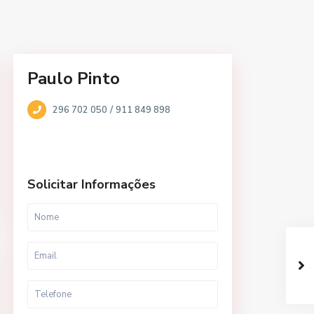
Paulo Pinto
/
296 702 050
911 849 898
Solicitar Informações