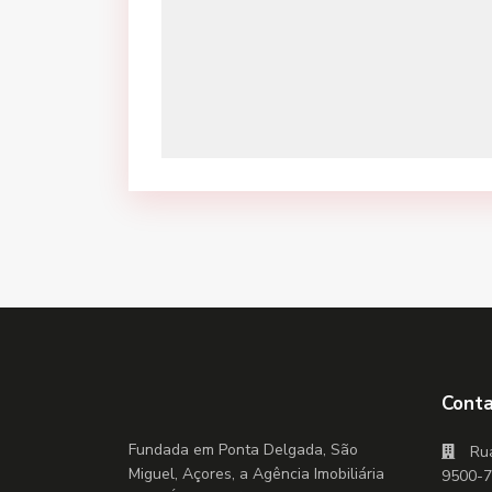
Cont
Fundada em Ponta Delgada, São
Rua
Miguel, Açores, a Agência Imobiliária
9500-7