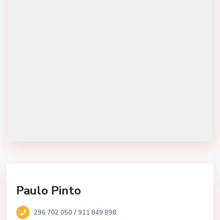
Paulo Pinto
/
296 702 050
911 849 898