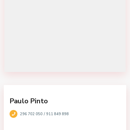
Paulo Pinto
/
296 702 050
911 849 898